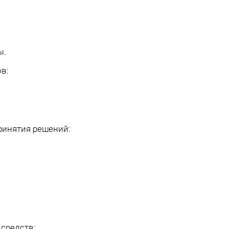
ы.
ов:
ринятия решений:
 средств: