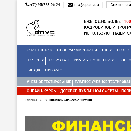
+7(495)723-96-24
info@opus-c.ru
Список вид
ЕЖЕГОДНО БОЛЕЕ
1100
КАДРОВИКОВ И ПРОГ
ИСПОЛЬЗУЮТ НАШИ КУ
СТАРТ В 1С
ПРОГРАММИРОВАНИЕ В 1С
ПОДГО
1С:ERP
1С:БУХГАЛТЕРИЯ И УПРОЩЕНКА
ТОРГО
БЮДЖЕТНИКАМ
КУРСЫ ДЛЯ ШКОЛЬНИКОВ
ДЛЯ ШКОЛЬНИКОВ
УЧЕБНОЕ ТЕСТИРОВАНИЕ
ПЛАТНОЕ УЧЕБНОЕ ТЕСТИРОВА
WEB, JAVA И ANDROID
ОНЛАЙН-КУРСЫ
ДОГОВОР ПУБЛИЧНОЙ ОФЕРТЫ
ПОЛИ
»
»
Главная
Финансы бизнеса с 1С:УНФ