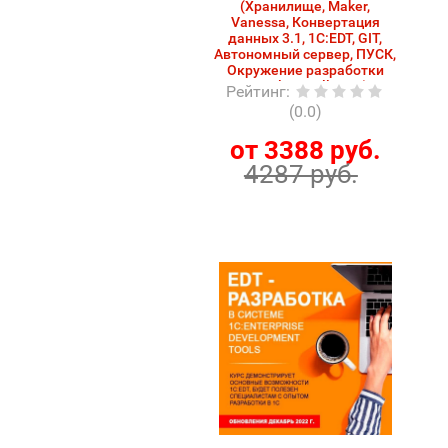
(Хранилище, Maker,
Vanessa, Конвертация
данных 3.1, 1C:EDT, GIT,
Автономный сервер, ПУСК,
Окружение разработки
1С/Silver Bulleters)
Рейтинг
:
(0.0)
от 3388 руб.
4287 руб.