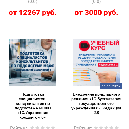
(0.0)
(0.0)
от 12267 руб.
от 3000 руб.
11.11.2026
Подготовка
Внедрение прикладного
специалистов-
решения «1С:Бухгалтерия
консультантов по
государственного
подсистеме МСФО
учреждения 8». Редакция
«1С:Управление
2.0
холдингом 8»
Рейтинг
:
Рейтинг
: