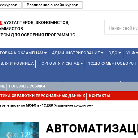
еокурсов
Расписание онлайн-курсов
0
БУХГАЛТЕРОВ, ЭКОНОМИСТОВ,
РАММИСТОВ
РСЫ ДЛЯ ОСВОЕНИЯ ПРОГРАММ 1С.
ТОВКА К ЭКЗАМЕНАМ
АДМИНИСТРИРОВАНИЕ
ЭДО
УНФ
ВЛЯ И РОЗНИЦА
ТОРГОВЛЯ И СКЛАД
1С:ДОКУМЕНТООБОРОТ
1С:УПРАВЛЕНИЕ ХОЛДИНГОМ
УПРАВЛЕНИЕ ПРОЕКТАМИ
УПРАВ
НИЕ
ПОЛЕЗНЫЕ ССЫЛКИ
ТИКА ОБРАБОТКИ ПЕРСОНАЛЬНЫХ ДАННЫХ
КОНТАКТЫ
 отчетности по МСФО в «1С:ERP. Управление холдингом»
АВТОМАТИЗАЦ