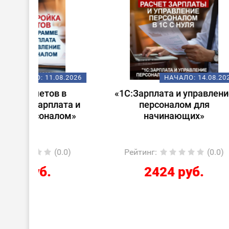
08.2026
НАЧАЛО:
14.08.2026
 в
«1С:Зарплата и управление
Стар
ата и
персоналом для
лом»
начинающих»
0.0)
Рейтинг
:
(0.0)
Ре
2424 руб.