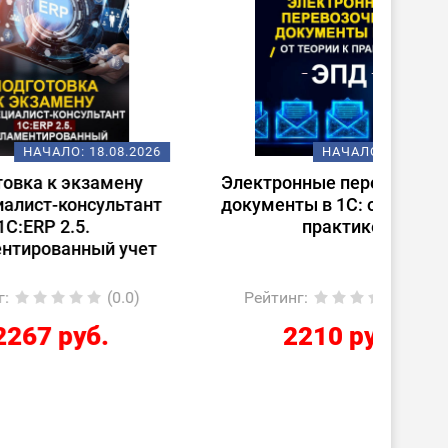
08.2026
НАЧАЛО:
18.08.2026
ену
Электронные перевозочные
Испо
ьтант
документы в 1С: от теории к
ст
практике
(
 учет
0.0)
Рейтинг
:
(0.0)
Ре
2210 руб.