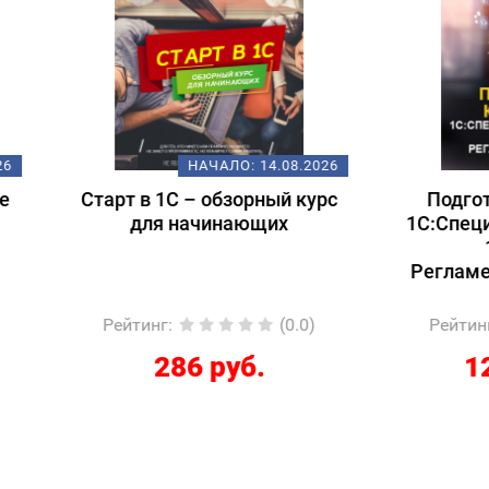
НАЧАЛО:
14.08.2026
НАЧАЛО:
18.
т в 1С – обзорный курс
Подготовка к экзам
для начинающих
1С:Специалист-консул
1С:ERP 2.5.
Регламентированный
йтинг
:
(0.0)
Рейтинг
:
(
286 руб.
12267 руб.