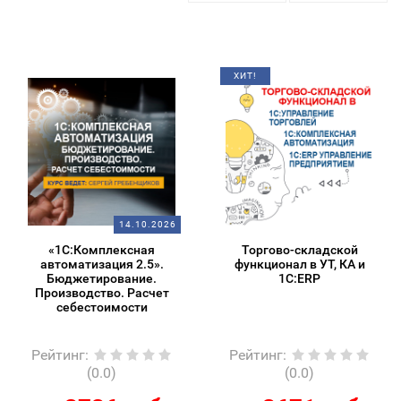
ХИТ!
14.10.2026
«1С:Комплексная
Торгово-складской
автоматизация 2.5».
функционал в УТ, КА и
Бюджетирование.
1С:ERP
Производство. Расчет
себестоимости
Рейтинг
:
Рейтинг
:
(0.0)
(0.0)